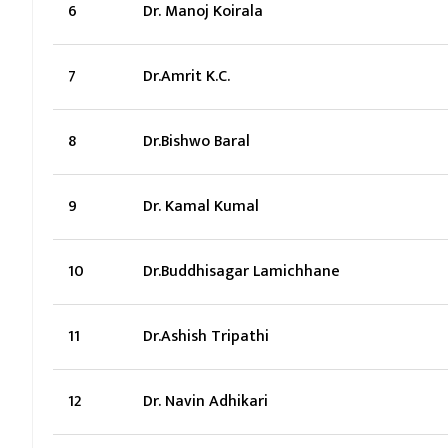
6
Dr. Manoj Koirala
7
Dr.Amrit K.C.
8
Dr.Bishwo Baral
9
Dr. Kamal Kumal
10
Dr.Buddhisagar Lamichhane
11
Dr.Ashish Tripathi
12
Dr. Navin Adhikari