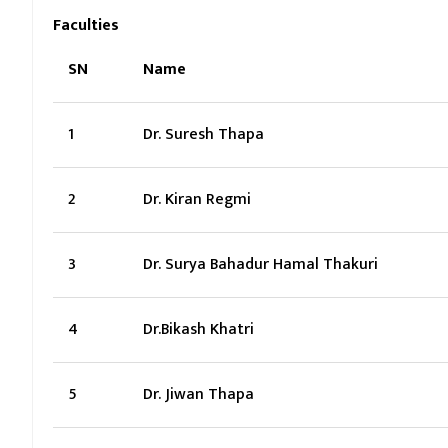
Faculties
SN
Name
1
Dr. Suresh Thapa
2
Dr. Kiran Regmi
3
Dr. Surya Bahadur Hamal Thakuri
4
Dr.Bikash Khatri
5
Dr. Jiwan Thapa