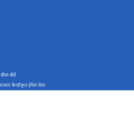
 बीमा बाेर्ड
रकार केन्द्रीकृत ईमेल सेवा
थ्य आपतकालीन तथा विपत व्यबस्थापन इकाई
्त्री तथा मन्त्रिपरिषद्को कार्यालय