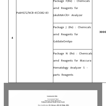
Package F(Re) : Chemicals
amd Reagents for
PoAHS/G/NCB-41/2082-83
JokohNA+/K+ Analyzer
Package J (Re) : Chemicals
300
amd Reagents for
4
GoldsiteOmlipo
Package N (Re) : Chemicals
amd Reagents for Maccura
Hematology Analyzer 5 -
parts Reagents