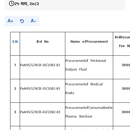
२५ माघ, २०८२
A
A
BidDocu
S.N.
Bid No
Name of
Procurement
Fee N
Procurementof Peritoneal
1
PoAHS/G/NCB-38/2082-83
300
Dialysis Fluid
Procurementof Medical
2
PoAHS/G/NCB-39/2082-83
300
Books
ProcurementofConsumablesfor
3
PoAHS/G/NCB-40/2082-83
300
Plasma Sterilizer