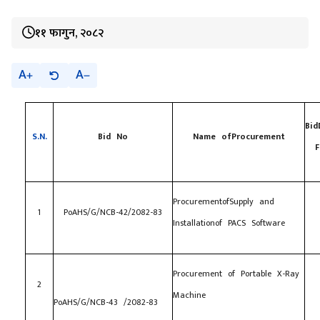
११ फागुन, २०८२
A
A
Bid
S.N.
Bid No
Name of
Procurement
F
ProcurementofSupply and
1
PoAHS/G/NCB-42/2082-83
Installationof PACS Software
Procurement of Portable X-Ray
2
Machine
PoAHS/G/NCB-43 /2082-83