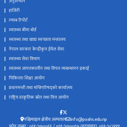
अनुसन्धान
हाजिरी
ल्याब रिपोर्ट
स्वास्थ्य बीमा बाेर्ड
स्वास्थ्य तथा खाद्य स्वच्छता मन्त्रालय
नेपाल सरकार केन्द्रीकृत ईमेल सेवा
स्वास्थ्य सेवा विभाग
स्वास्थ्य आपतकालीन तथा विपत व्यबस्थापन इकाई
चिकित्सा शिक्षा आयोग
प्रधानमन्त्री तथा मन्त्रिपरिषद्को कार्यालय
राष्ट्रिय प्राकृतिक स्रोत तथा वित्त आयोग
पश्चिमाञ्चल क्षेत्रीय अस्पताल
info@poahs.edu.np
फोन नम्बर : ०६१-५७००६६ / ०६१-५७००६७ (हटलाइन), ०६१-५८२१११