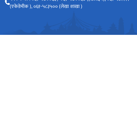
(एकेडेमीक ), ०६१-५८३५०० (लेखा शाखा )