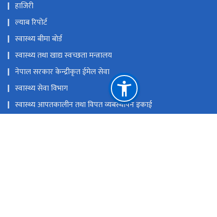
हाजिरी
ल्याब रिपोर्ट
स्वास्थ्य बीमा बाेर्ड
स्वास्थ्य तथा खाद्य स्वच्छता मन्त्रालय
नेपाल सरकार केन्द्रीकृत ईमेल सेवा
स्वास्थ्य सेवा विभाग
स्वास्थ्य आपतकालीन तथा विपत व्यबस्थापन इकाई
चिकित्सा शिक्षा आयोग
प्रधानमन्त्री तथा मन्त्रिपरिषद्को कार्यालय
राष्ट्रिय प्राकृतिक स्रोत तथा वित्त आयोग
पश्चिमाञ्चल क्षेत्रीय अस्पताल
info@poahs.edu.np
फोन नम्बर : ०६१-५७००६६ / ०६१-५७००६७ (हटलाइन), ०६१-५८२१११
(एकेडेमीक ), ०६१-५८३५०० (लेखा शाखा )