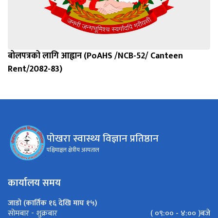
बोलपत्रको लागि आह्वान (PoAHS /NCB-52/ Canteen
Rent/2082-83)
पोखरा स्वास्थ्य विज्ञान प्रतिष्ठान
पश्चिमाञ्चल क्षेत्रीय अस्पताल
कार्यालय समय
जाडो (कार्तिक १६ देखि माघ १५)
( ०९:०० - ४:०० )बजे
सोमबार - शुक्रबार