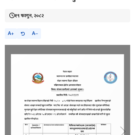
१९ फागुन, २०८२
A
A