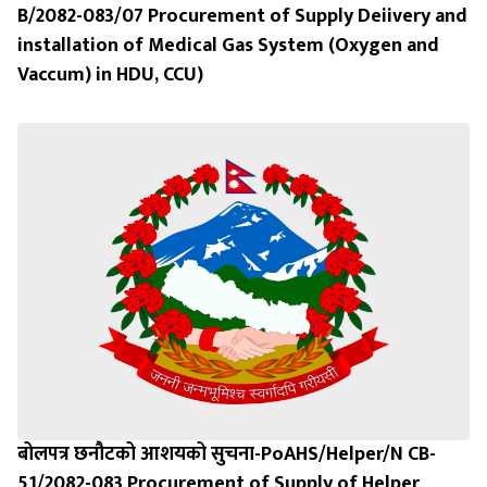
B/2082-083/07 Procurement of Supply Deiivery and
installation of Medical Gas System (Oxygen and
Vaccum) in HDU, CCU)
बोलपत्र छनौटको आशयको सुचना-PoAHS/Helper/N CB-
51/2082-083 Procurement of Supply of Helper