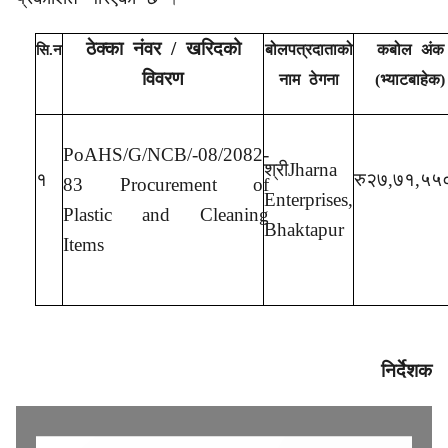
ठेक्का नंवर / खरिदको
बोल
पत्रदाताको
कबोल अंक
सि.न
विवरण
नाम ठेगना
(भ्याटबाहेक)
PoAHS/G/NCB/-08/2082-
श्री
Jharna
१
रु२७
,७१,५५
83 Procurement of
Enterprises,
Plastic and Cleaning
Bhaktapur
Items
निर्देशक