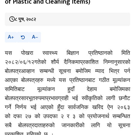
of Plastic and Cleaning Items)
८ पुष, २०८२
A
A
यस
पोखरा स्वास्थ्य बिज्ञान प्रतिष्ठानको मिति
२०८२/०६/१२गतेको शौर्य दैनिकमा
प्रकाशित
निम्नानुसारको
बोलपत्र
आव्हान सम्बन्धी सूचना बमोजिम
म्याद भित्र
पर्न
आएका
बोलपत्रहरु मध्ये
यस प्रतिष्ठानबाट गठीत मूल्यांकन
समितिबाट मूल्यांकन हुदाँ देहाय बमोजिम
का
बोलपत्र
सारभूतरुपमाप्रभावग्राही
भई स्वीकृतिको लागी छनौट
गर्ने निर्णय भई आएको हुँदा
सार्वजनिक खरिद
ऐन २०६३
को दफा २७ को उपदफा २ र ३ को प्रयोजनार्थ
सम्बन्धित
सबै
बोल
पत्रदाताह
रुको
जानकारीको लागि यो सूचना
प्रकाशित गरिएको छ
।