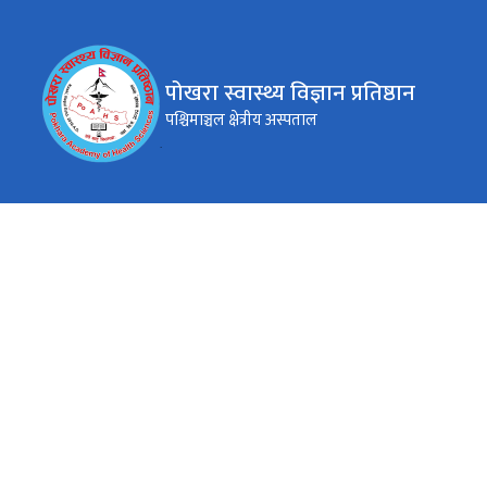
पोखरा स्वास्थ्य विज्ञान प्रतिष्ठान
पश्चिमाञ्चल क्षेत्रीय अस्पताल
कार्यालय समय
जाडो (कार्तिक १६ देखि माघ १५)
( ०९:०० - ४:०० )बजे
सोमबार - शुक्रबार
गर्मी (माघ १६ देखि कार्तिक १५)
( ०९:०० - ५:०० ) बजे
सोमबार - शुक्रबार