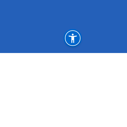
महत्त्वपूर्ण लिङ्कहरू
अनुसन्धान
हाजिरी
ल्याब रिपोर्ट
स्वास्थ्य
स्वास्थ्य तथा खाद्य स्वच्छता मन्त्रालय
नेपाल स
स्वास्थ्य सेवा विभाग
स्वास्
चिकित्सा शिक्षा आयोग
प्रधानमन
राष्ट्रिय प्राकृतिक स्रोत तथा वित्त आयोग