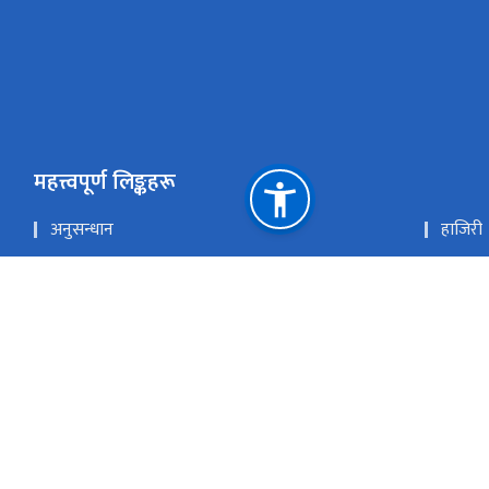
महत्त्वपूर्ण लिङ्कहरू
अनुसन्धान
हाजिरी
ल्याब रिपोर्ट
स्वास्थ्य
स्वास्थ्य तथा खाद्य स्वच्छता मन्त्रालय
नेपाल स
स्वास्थ्य सेवा विभाग
स्वास्
चिकित्सा शिक्षा आयोग
प्रधानमन
राष्ट्रिय प्राकृतिक स्रोत तथा वित्त आयोग