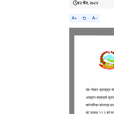
१२ चैत, २०८२
A
A