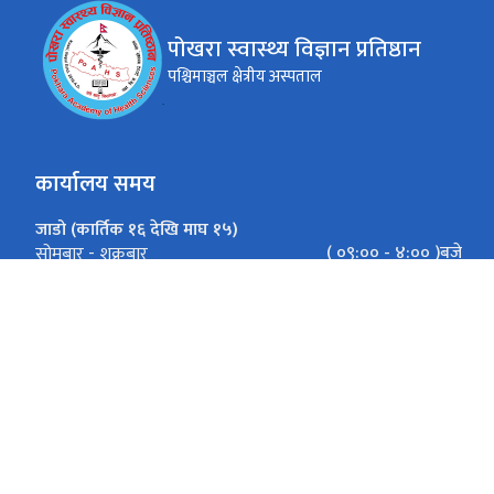
पोखरा स्वास्थ्य विज्ञान प्रतिष्ठान
पश्चिमाञ्चल क्षेत्रीय अस्पताल
कार्यालय समय
जाडो (कार्तिक १६ देखि माघ १५)
( ०९:०० - ४:०० )बजे
सोमबार - शुक्रबार
गर्मी (माघ १६ देखि कार्तिक १५)
( ०९:०० - ५:०० ) बजे
सोमबार - शुक्रबार